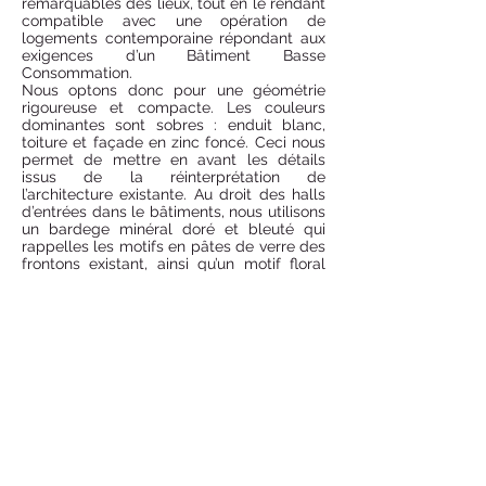
remarquables des lieux, tout en le rendant
compatible avec une opération de
logements contemporaine répondant aux
exigences d’un Bâtiment Basse
Consommation.
Nous optons donc pour une géométrie
rigoureuse et compacte. Les couleurs
dominantes sont sobres : enduit blanc,
toiture et façade en zinc foncé. Ceci nous
permet de mettre en avant les détails
issus de la réinterprétation de
l’architecture existante. Au droit des halls
d’entrées dans le bâtiments, nous utilisons
un bardege minéral doré et bleuté qui
rappelles les motifs en pâtes de verre des
frontons existant, ainsi qu’un motif floral
issu des mosaïques existantes mais
étendu à l’ensemble de la façade. Nous
mettons également en avant les pignons
des volumes pentés, en les traitant en bois
ce qui permet de nous rappeler les
frontons des bâtiments existants. Enfin un
vaste coeur d’ilôt arboré offrira un cadre
de vie agréable aux futurs usagers...
© Copyright
©2025 par dB Architectes