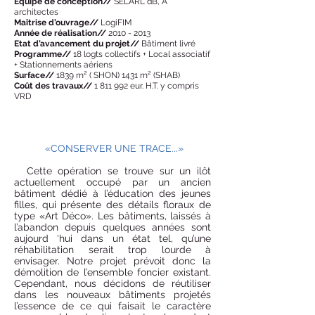
Equipe de conception//
SELARL dB, A
architectes
Maîtrise d’ouvrage//
LogiFIM
Année de réalisation//
2010 - 2013
Etat d’avancement du projet//
Bâtiment livré
Programme//
18 logts collectifs + Local associatif
+ Stationnements aériens
Surface//
1839 m² ( SHON) 1431 m² (SHAB)
Coût des travaux//
1 811 992
eur. H.T. y compris
VRD
«CONSERVER UNE TRACE...»
Cette opération se trouve sur un ilôt
actuellement occupé par un ancien
bâtiment dédié à l’éducation des jeunes
filles, qui présente des détails floraux de
type «Art Déco». Les bâtiments, laissés à
l’abandon depuis quelques années sont
aujourd ‘hui dans un état tel, qu’une
réhabilitation serait trop lourde à
envisager. Notre projet prévoit donc la
démolition de l’ensemble foncier existant.
Cependant, nous décidons de réutiliser
dans les nouveaux bâtiments projetés
l’essence de ce qui faisait le caractère