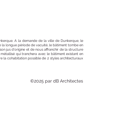
nkerque. A la demande de la ville de Dunkerque, le
de la longue période de vacuité, le bâtiment tombe en
on jus d'origine et de nous affranchir de la structure
étallisé qui tranchera avec le bâtiment existant en
e la cohabitation possible de 2 styles architecturaux
©2025 par dB Architectes