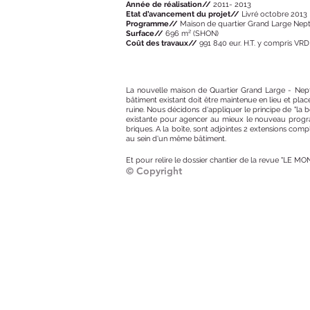
Année de réalisation//
2011- 2013
Etat d’avancement du projet//
Livré octobre 2013
Programme//
Maison de quartier Grand Large Nep
Surface//
696 m² (SHON)
Coût des travaux//
991 840 eur. H.T. y compris VRD
La nouvelle maison de Quartier Grand Large - Nept
bâtiment existant doit être maintenue en lieu et pla
ruine. Nous décidons d'appliquer le principe de "la b
existante pour agencer au mieux le nouveau program
briques. A la boîte, sont adjointes 2 extensions com
au sein d'un même bâtiment.
Et pour relire le dossier chantier de la revue "LE M
© Copyright