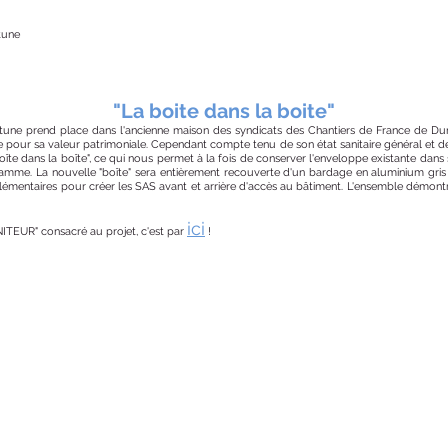
tune
"La boite dans la boite"
une prend place dans l'ancienne maison des syndicats des Chantiers de France de Du
ce pour sa valeur patrimoniale. Cependant compte tenu de son état sanitaire général et 
oîte dans la boîte", ce qui nous permet à la fois de conserver l'enveloppe existante dans s
me. La nouvelle "boîte" sera entièrement recouverte d'un bardage en aluminium gris m
plémentaires pour créer les SAS avant et arrière d'accès au bâtiment. L'ensemble démontr
ici
ONITEUR" consacré au projet, c'est par
!