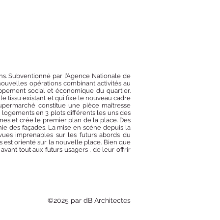
 Subventionné par l’Agence Nationale de
ouvelles opérations combinant activités au
ppement social et économique du quartier.
 tissu existant et qui fixe le nouveau cadre
supermarché constitue une pièce maîtresse
 logements en 3 plots différents les uns des
mes et crée le premier plan de la place. Des
nie des façades. La mise en scène depuis la
vues imprenables sur les futurs abords du
est orienté sur la nouvelle place. Bien que
vant tout aux futurs usagers , de leur offrir
©2025 par dB Architectes