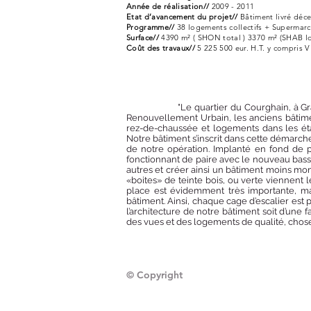
Année de réalisation//
2009 - 2011
Etat d’avancement du projet//
Bâtiment livré déc
Programme//
38 logements collectifs + Supermarc
Surface//
4390 m² ( SHON total ) 3370 m² (SHAB l
Coût des travaux//
5 225 500 eur. H.T. y compris
"Le quartier du Courghain, à Grande-Sy
Renouvellement Urbain, les anciens bâtime
rez-de-chaussée et logements dans les ét
Notre bâtiment s’inscrit dans cette démarch
de notre opération. Implanté en fond de 
fonctionnant de paire avec le nouveau bassi
autres et créer ainsi un bâtiment moins mon
«boites» de teinte bois, ou verte viennent
place est évidemment très importante, ma
bâtiment. Ainsi, chaque cage d’escalier es
l’architecture de notre bâtiment soit d’une 
des vues et des logements de qualité, chose 
© Copyright