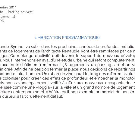
embre 2011
hé + Parking couvert
ogements)
 VRD
«IMBRICATION PROGRAMMATIQUE»
nthe, va subir dans les prochaines années de profondes mutations.
nts de logements de l’architecte Renaudie vont être remplacés par de n
ages. Ce mélange d’activité doit devenir le support du nouveau dévelo
e. Nous intervenons en aval d’une étude urbaine qui refont complètement le
place, notre bâtiment renfermant 38 logements, un parking silo et un 
n créé. Afin de ne pas trop fermer la place, nous décidons de répartir nos
otone et plus humain. Un ruban de zinc court le long des différents volu
 le coloniser pour créer des effets de profondeur et empêcher la monoto
is nous avons également veillé à offrir aux nouveaux occupants des 
t pensée comme une «loggia» sur la ville et un grand nombre de logements 
facture contemporaine et «théâtrale» il nous semble primordial de penser a
qui leur a fait cruellement défaut."