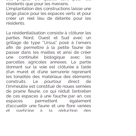
résidents que pour les riverains.
L’implantation des constructions laisse une
large place pour les espaces verts et pour
créer un réel lieu de détente pour les
résidents.
La résidentialisation consiste à clôturer les
parties Nord, Ouest et Sud avec un
grillage de type ‘’Ursus’’ posé à l‘envers
afin de permettre à la petite faune de
passer dans les mailles et ainsi de créer
une continuité biologique avec les
parcelles agricoles annexes. La partie
donnant sur la voie est clôturée à l’aide
d’un muret et d’une serrurerie reprenant
les tonalités des matériaux des éléments
construits. Le pourtour direct de
l’immeuble est constitué de noues semées
de prairie fleurie, ce qui réduit l’entretien
de ces espaces à une fauche par an, ces
espaces permettent également
d’accueillir une faune et une flore variées
et participe à la réduction des
dégagements carbone.
L’intérieur de l’îlot est, quant à lui, dessiné
en une succession de triangles emboîtés
les uns dans les autres, constitué de