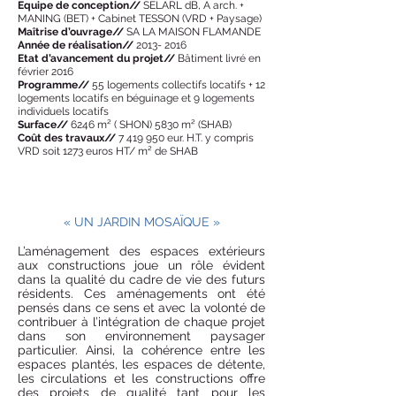
Equipe de conception//
SELARL dB, A arch. +
MANING (BET) + Cabinet TESSON (VRD + Paysage)
Maîtrise d’ouvrage//
SA LA MAISON FLAMANDE
Année de réalisation//
2013- 2016
Etat d’avancement du projet//
Bâtiment livré en
février 2016
Programme//
55 logements collectifs locatifs + 12
logements locatifs en béguinage et 9 logements
individuels locatifs
Surface//
6246 m² ( SHON) 5830 m² (SHAB)
Coût des travaux//
7 419 950
eur. H.T. y compris
VRD soit 1273 euros HT/ m² de SHAB
« UN JARDIN MOSAÏQUE »
L’aménagement des espaces extérieurs
aux constructions joue un rôle évident
dans la qualité du cadre de vie des futurs
résidents. Ces aménagements ont été
pensés dans ce sens et avec la volonté de
contribuer à l’intégration de chaque projet
dans son environnement paysager
particulier. Ainsi, la cohérence entre les
espaces plantés, les espaces de détente,
les circulations et les constructions offre
des projets de qualité tant pour les