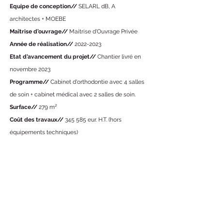
Equipe de conception//
SELARL dB, A
architectes
+ MOEBE
Maîtrise d’ouvrage//
Maitrise d'Ouvrage Privée
Année de réalisation//
2022-2023
Etat d’avancement du projet//
Chantier livré en
novembre
2023
Programme//
Cabinet d'orthodontie avec 4 salles
de soin + cabinet médical avec 2 salles de soin.
Surface//
279 m²
Coût des travaux//
345 585 eur. H.T. (hors
équipements techniques)
© Copyright
©2025 par dB Architectes