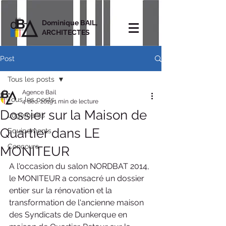
Dominique BAIL,
ARCHITECTES
Post
Tous les posts
Agence Bail
Tous les posts
4 déc. 2019
1 min de lecture
Dossier sur la Maison de
Logements
Quartier dans LE
Equipements
Concours
MONITEUR
A l'occasion du salon NORDBAT 2014, 
le MONITEUR a consacré un dossier 
entier sur la rénovation et la 
transformation de l'ancienne maison 
des Syndicats de Dunkerque en 